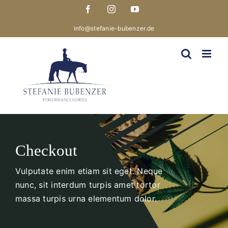
Skip
Facebook
Instagram
YouTube
to
content
info@stefanie-bubenzer.de
Checkout
Vulputate enim etiam sit eget. Neque
nunc, sit interdum turpis amet tortor
massa turpis urna elementum dolor.