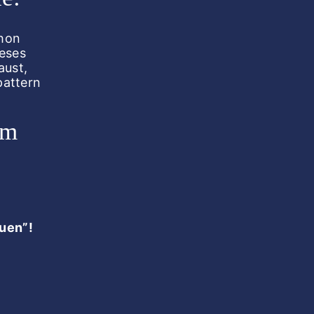
chon
ieses
aust,
pattern
em
auen”!