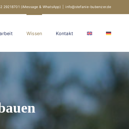
52 29218701
(iMessage & WhatsApp)
|
info@stefanie-bubenzer.de
rbeit
Wissen
Kontakt
fbauen