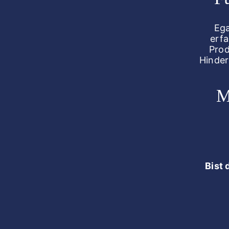
Ega
erfa
Prod
Hinder
M
Bist 