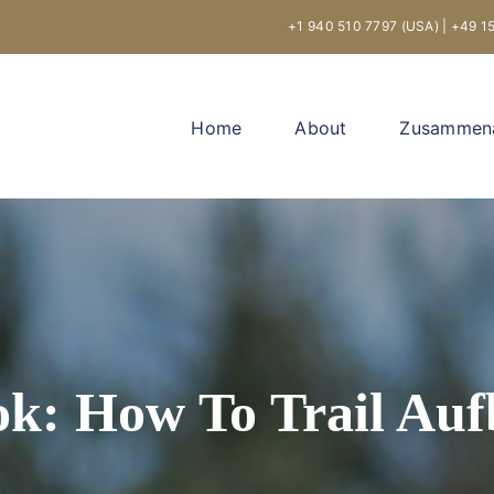
+1 940 510 7797 (USA)
|
+49 1
Home
About
Zusammena
k: How To Trail Au