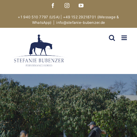
Skip
Facebook
Instagram
YouTube
to
content
+1 940 510 7797 (USA)
|
+49 152 29218701
(iMessage &
WhatsApp)
|
info@stefanie-bubenzer.de