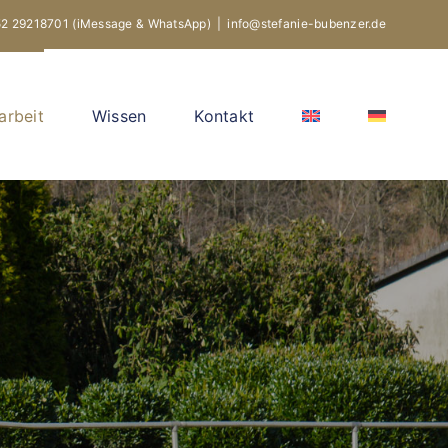
52 29218701
(iMessage & WhatsApp)
|
info@stefanie-bubenzer.de
rbeit
Wissen
Kontakt