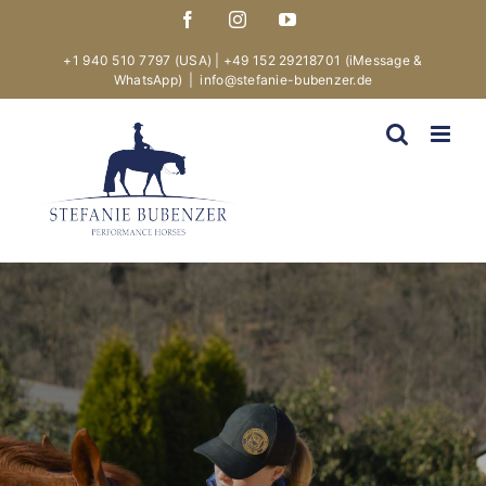
Skip
Facebook
Instagram
YouTube
to
content
+1 940 510 7797 (USA)
|
+49 152 29218701
(iMessage &
WhatsApp)
|
info@stefanie-bubenzer.de