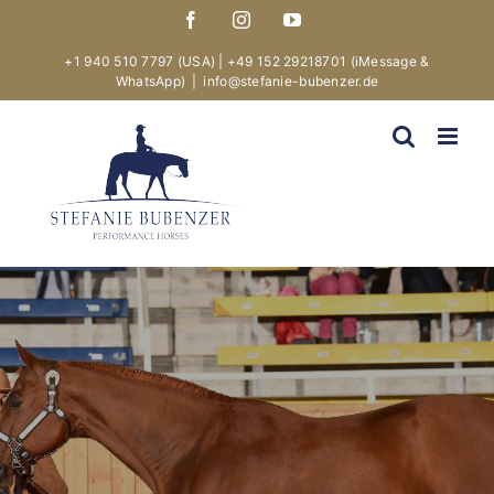
Skip
Facebook
Instagram
YouTube
to
content
+1 940 510 7797 (USA)
|
+49 152 29218701
(iMessage &
WhatsApp)
|
info@stefanie-bubenzer.de